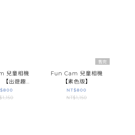
售完
am 兒童相機
Fun Cam 兒童相機
】【出遊趣～
【素色版】
嗎?～店長推
$800
NT$800
薦】
$1,150
NT$1,150