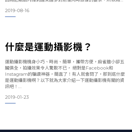
滿足更多顧客的需求，老闆決定本店即將開賣一機前後雙鏡頭
2019-08-16
的A20。
A20補足了一般運動攝影機兼用行車紀錄器，錄像都只有單向
的缺陷，多了一顆鏡頭，再也不用在網路上求證人、找車禍證
據，誰親了你的車屁股都清清楚楚。
什麼是運動攝影機？
首先在打開包裝之前，必須要先了解，一機雙鏡型的主機都不
會有電池，雖然避免長時間使用下電池膨脹乃至損壞的問題，
但主機的安裝就不如運動攝影機一樣單純，需要對車體的電系
運動攝影機機身小巧、時尚、簡單，攜帶方便，麻雀雖小卻五
有基礎的了解與簡單的電學常識，不建
臟俱全，拍攝效果令人驚歎不已， 絕對是Facebook和
Instagram的騙讚神器，簡直了！有人就會問了，那到底什麼
是運動攝影機啊？以下就為大家介紹一下運動攝影機有關的資
訊吧！
2019-01-23
外形小巧
運動攝像機外觀小巧精緻，一隻手即可掌握全世界的視角，攜
帶方便且重量比一台手機還輕，更別提一般相機的體積跟重量