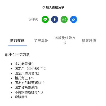
加入追蹤清單
分享到
送貨及付款方
商品描述
了解更多
顧客評價
式
配件：[不含方頭]
多功能背板*1
固定爪（長中短）*12
固定爪防滑套*12
檔托角上下*2
固定方形球頭螺絲*4
固定檔角螺絲*6
不鏽鋼防脫螺母*10
背版膠*1