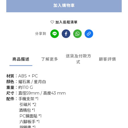
加入購物車
加入追蹤清單
分享到
送貨及付款方
商品描述
了解更多
顧客評價
式
材質
：ABS + PC
顏色
：耀石黑 / 星月白
重量
：約110 G
尺寸
：直徑59mm / 高度43 mm
配件
：手機支架 *1
引磁片 *2
酒精包 *1
PC鏡面貼 *1
六腳板手 *1
說明書 *1