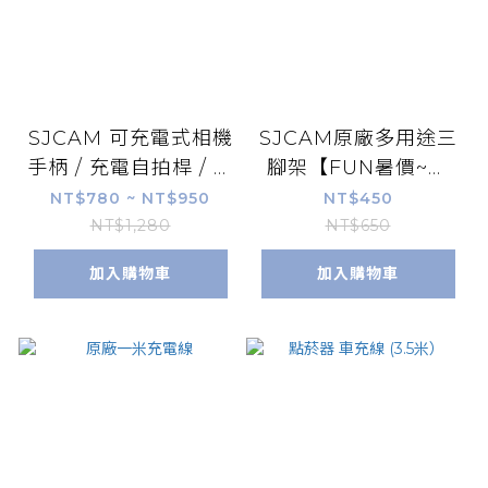
SJCAM 可充電式相機
SJCAM原廠多用途三
手柄 / 充電自拍桿 / 充
腳架【FUN暑價~樂
電棒
FUＮ購～店長推薦】
NT$780 ~ NT$950
NT$450
NT$1,280
NT$650
加入購物車
加入購物車