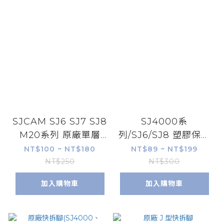
SJCAM SJ6 SJ7 SJ8
SJ4000系
M20系列 原廠單層
列/SJ6/SJ8 塑膠保護
360°雙層底座（弧面/
貼
NT$100 ~ NT$180
NT$89 ~ NT$199
平面）
NT$250
NT$300
加入購物車
加入購物車